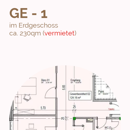
GE - 1
im Erdgeschoss
ca. 230qm (
vermietet
)